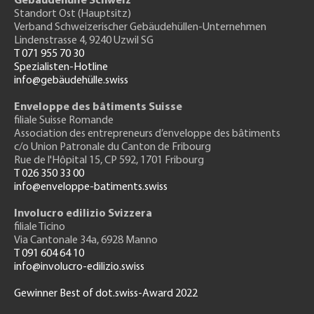
Gebäudehülle Schweiz
Standort Ost (Hauptsitz)
Verband Schweizerischer Gebäudehüllen-Unternehmen
Lindenstrasse 4, 9240 Uzwil SG
T 071 955 70 30
Spezialisten-Hotline
info@gebäudehülle.swiss
Enveloppe des bâtiments Suisse
filiale Suisse Romande
Association des entrepreneurs
d’enveloppe des bâtiments
c/o Union Patronale du Canton de Fribourg
Rue de l'H
ôpital 15
, CP 592, 1701 Fribourg
T 026 350 33 00
info@enveloppe-batiments.swiss
Involucro edilizio Svizzera
filiale Ticino
Via Cantonale 34a, 6928 Manno
T 091 604 64 10
info@involucro-edilizio.swiss
Gewinner Best of dot.swiss-Award 2022
Footer