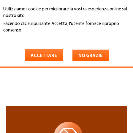
Salta
Utilizziamo i cookie per migliorare la vostra esperienza online sul
al
Cerca
nostro sito.
contenuto
principale
Facendo clic sul pulsante Accetta, l'utente fornisce il proprio
You
consenso.
Home
are
Maggiori informazioni
InfoBot
here
ACCETTARE
NO GRAZIE