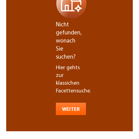
Nicht
gefunden,
wonach
Sie
suchen?
Hier gehts
zur
klassichen
Facettensuche.
WEITER