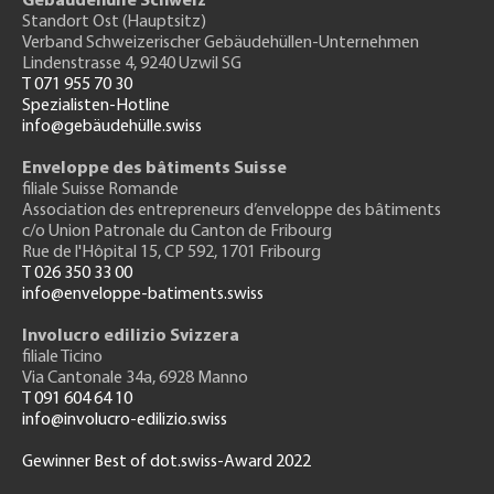
Gebäudehülle Schweiz
Standort Ost (Hauptsitz)
Verband Schweizerischer Gebäudehüllen-Unternehmen
Lindenstrasse 4, 9240 Uzwil SG
T 071 955 70 30
Spezialisten-Hotline
info@gebäudehülle.swiss
Enveloppe des bâtiments Suisse
filiale Suisse Romande
Association des entrepreneurs
d’enveloppe des bâtiments
c/o Union Patronale du Canton de Fribourg
Rue de l'H
ôpital 15
, CP 592, 1701 Fribourg
T 026 350 33 00
info@enveloppe-batiments.swiss
Involucro edilizio Svizzera
filiale Ticino
Via Cantonale 34a, 6928 Manno
T 091 604 64 10
info@involucro-edilizio.swiss
Gewinner Best of dot.swiss-Award 2022
Footer