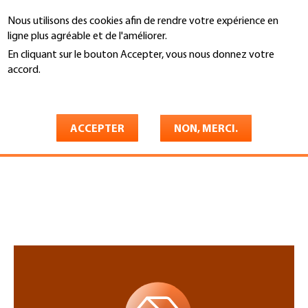
Aller
Nous utilisons des cookies afin de rendre votre expérience en
au
Recherche
ligne plus agréable et de l'améliorer.
contenu
principal
En cliquant sur le bouton Accepter, vous nous donnez votre
You
accord.
Accueil
are
En savoir plus
InfoBot
here
ACCEPTER
NON, MERCI.