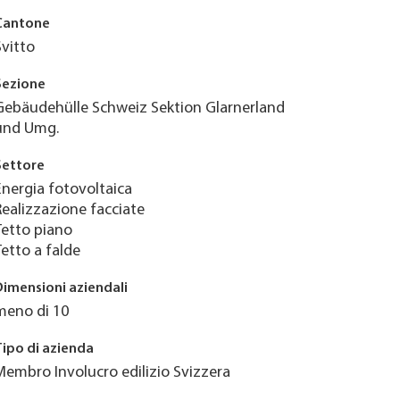
Cantone
Svitto
Sezione
Gebäudehülle Schweiz Sektion Glarnerland
und Umg.
Settore
Energia fotovoltaica
Realizzazione facciate
Tetto piano
Tetto a falde
Dimensioni aziendali
meno di 10
Tipo di azienda
Membro Involucro edilizio Svizzera