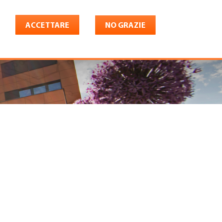
ACCETTARE
NO GRAZIE
Italiano
riera
Shop
Konto