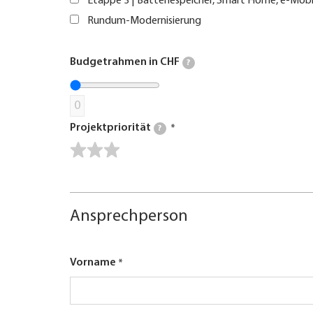
Etappe 3 | Batteriespeicher, Smart Home, e-Mobi
Rundum-Modernisierung
Budgetrahmen in CHF
?
0
Projektpriorität
?
Ansprechperson
Vorname