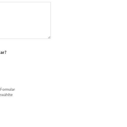
lar?
 Formular
gewählte