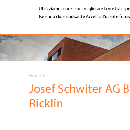
Salta
Utilizziamo i cookie per migliorare la vostra espe
al
contenuto
Facendo clic sul pulsante Accetta, l'utente fornis
MENU
principale
Maggiori informazioni
Hauptnavigation
CHI SIAMO
SERVIZI
You
INFOTECA
Home
are
Josef Schwiter AG
DATE EVENTI
here
Ricklin
ADESIONE
CARRIERA E LAVORO