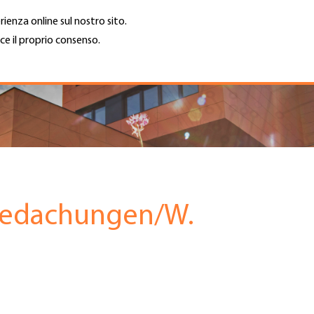
rienza online sul nostro sito.
ce il proprio consenso.
Trova azienda
Lavoro e car
Cerca
GH
Top
Menu
 Bedachungen/W.