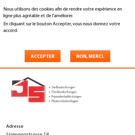
Aller
Nous utilisons des cookies afin de rendre votre expérience en
au
Recherche
ligne plus agréable et de l'améliorer.
contenu
principal
En cliquant sur le bouton Accepter, vous nous donnez votre
You
accord.
Accueil
are
En savoir plus
Josef Schwiter AG
here
Bedachungen/W. Ricklin
ACCEPTER
NON, MERCI.
Adresse
Steineggstrasse 18