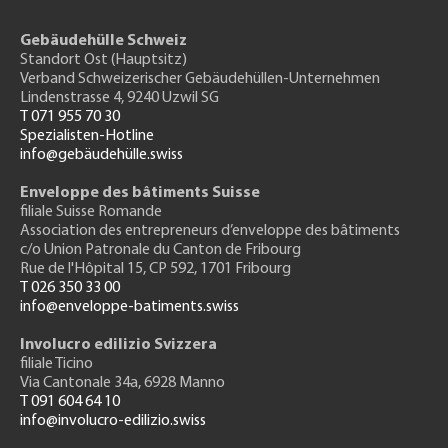
Gebäudehülle Schweiz
Standort Ost (Hauptsitz)
Verband Schweizerischer Gebäudehüllen-Unternehmen
Lindenstrasse 4, 9240 Uzwil SG
T 071 955 70 30
Spezialisten-Hotline
info@gebäudehülle.swiss
Enveloppe des bâtiments Suisse
filiale Suisse Romande
Association des entrepreneurs
d’enveloppe des bâtiments
c/o Union Patronale du Canton de Fribourg
Rue de l'H
ôpital 15
, CP 592, 1701 Fribourg
T 026 350 33 00
info@enveloppe-batiments.swiss
Involucro edilizio Svizzera
filiale Ticino
Via Cantonale 34a, 6928 Manno
T 091 604 64 10
info@involucro-edilizio.swiss