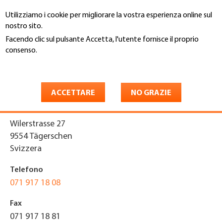
Salta
Utilizziamo i cookie per migliorare la vostra esperienza online sul
al
Cerca
nostro sito.
contenuto
principale
Facendo clic sul pulsante Accetta, l'utente fornisce il proprio
You
consenso.
Home
are
Maggiori informazioni
Kreier Dach und Wand AG
here
ACCETTARE
NO GRAZIE
Indirizzo
Wilerstrasse 27
9554
Tägerschen
Svizzera
Telefono
071 917 18 08
Fax
071 917 18 81