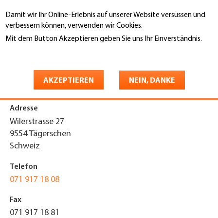
Direkt
Damit wir Ihr Online-Erlebnis auf unserer Website versüssen und
zum
Suche
verbessern können, verwenden wir Cookies.
Inhalt
Mit dem Button Akzeptieren geben Sie uns Ihr Einverständnis.
You
Weitere Informationen
Startseite
are
Kreier Dach und Wand AG
here
AKZEPTIEREN
NEIN, DANKE
Adresse
Wilerstrasse 27
9554
Tägerschen
Schweiz
Telefon
071 917 18 08
Fax
071 917 18 81