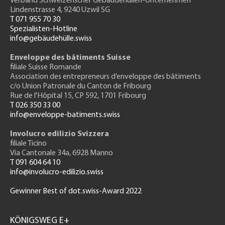
Verband Schweizerischer Gebäudehüllen-Unternehmen
Lindenstrasse 4, 9240 Uzwil SG
T 071 955 70 30
Spezialisten-Hotline
info@gebäudehülle.swiss
Enveloppe des bâtiments Suisse
filiale Suisse Romande
Association des entrepreneurs
d’enveloppe des bâtiments
c/o Union Patronale du Canton de Fribourg
Rue de l'H
ôpital 15
, CP 592, 1701 Fribourg
T 026 350 33 00
info@enveloppe-batiments.swiss
Involucro edilizio Svizzera
filiale Ticino
Via Cantonale 34a, 6928 Manno
T 091 604 64 10
info@involucro-edilizio.swiss
Gewinner Best of dot.swiss-Award 2022
Footer
GH
KÖNIGSWEG E+