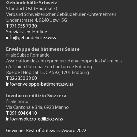
Gebäudehülle Schweiz
Standort Ost (Hauptsitz)
Verband Schweizerischer Gebäudehüllen-Unternehmen
Lindenstrasse 4, 9240 Uzwil SG
T 071 955 70 30
Spezialisten-Hotline
info@gebäudehülle.swiss
Enveloppe des bâtiments Suisse
filiale Suisse Romande
Association des entrepreneurs
d’enveloppe des bâtiments
c/o Union Patronale du Canton de Fribourg
Rue de l'H
ôpital 15
, CP 592, 1701 Fribourg
T 026 350 33 00
info@enveloppe-batiments.swiss
Involucro edilizio Svizzera
filiale Ticino
Via Cantonale 34a, 6928 Manno
T 091 604 64 10
info@involucro-edilizio.swiss
Gewinner Best of dot.swiss-Award 2022