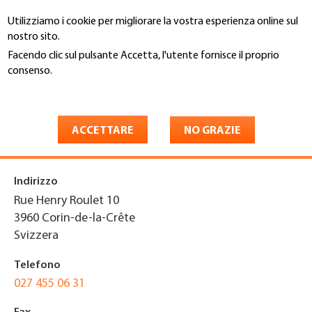
Salta
Utilizziamo i cookie per migliorare la vostra esperienza online sul
al
Cerca
nostro sito.
contenuto
principale
Facendo clic sul pulsante Accetta, l'utente fornisce il proprio
You
consenso.
Home
are
Maggiori informazioni
Marcel Bonvin et Fils SA
here
installation sanit., ferblanterie
ACCETTARE
NO GRAZIE
Indirizzo
Rue Henry Roulet 10
3960
Corin-de-la-Crête
Svizzera
Telefono
027 455 06 31