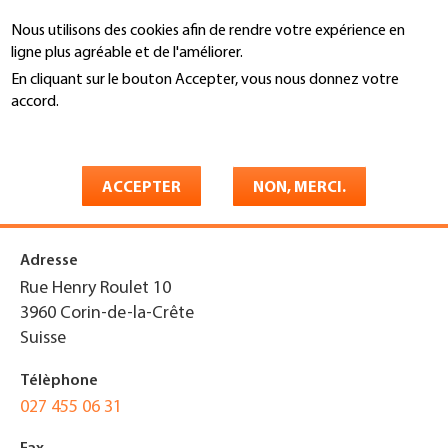
Aller
Nous utilisons des cookies afin de rendre votre expérience en
au
Recherche
ligne plus agréable et de l'améliorer.
contenu
principal
En cliquant sur le bouton Accepter, vous nous donnez votre
You
accord.
Accueil
are
En savoir plus
Marcel Bonvin et Fils SA
here
installation sanit., ferblanterie
ACCEPTER
NON, MERCI.
Adresse
Rue Henry Roulet 10
3960
Corin-de-la-Crête
Suisse
Télèphone
027 455 06 31