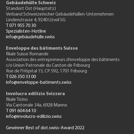
Gebäudehülle Schweiz
Standort Ost (Hauptsitz)
Verband Schweizerischer Gebäudehüllen-Unternehmen
Lindenstrasse 4, 9240 Uzwil SG
T 071 955 70 30
Spezialisten-Hotline
info@gebäudehülle.swiss
Enveloppe des bâtiments Suisse
filiale Suisse Romande
Association des entrepreneurs
d’enveloppe des bâtiments
c/o Union Patronale du Canton de Fribourg
Rue de l'H
ôpital 15
, CP 592, 1701 Fribourg
T 026 350 33 00
info@enveloppe-batiments.swiss
Involucro edilizio Svizzera
filiale Ticino
Via Cantonale 34a, 6928 Manno
T 091 604 64 10
info@involucro-edilizio.swiss
Gewinner Best of dot.swiss-Award 2022