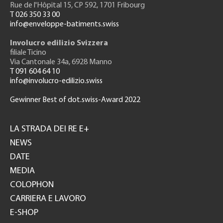
Rue de l'H
ôpital 15
, CP 592, 1701 Fribourg
T 026 350 33 00
info@enveloppe-batiments.swiss
Involucro edilizio Svizzera
filiale Ticino
Via Cantonale 34a, 6928 Manno
T 091 604 64 10
info@involucro-edilizio.swiss
Gewinner Best of dot.swiss-Award 2022
Footer
GH
LA STRADA DEI RE E+
NEWS
DATE
MEDIA
COLOPHON
CARRIERA E LAVORO
E-SHOP