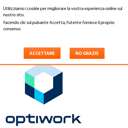
Salta
Utilizziamo i cookie per migliorare la vostra esperienza online sul
al
Cerca
nostro sito.
contenuto
principale
Facendo clic sul pulsante Accetta, l'utente fornisce il proprio
You
consenso.
Home
are
Maggiori informazioni
Optiwork AG
here
ACCETTARE
NO GRAZIE