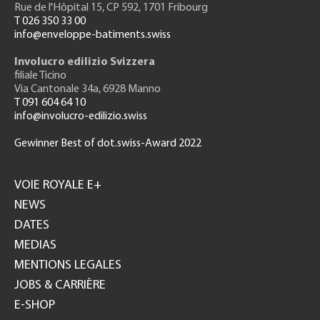
Rue de l'H
ôpital 15
, CP 592, 1701 Fribourg
T 026 350 33 00
info@enveloppe-batiments.swiss
Involucro edilizio Svizzera
filiale Ticino
Via Cantonale 34a, 6928 Manno
T 091 604 64 10
info@involucro-edilizio.swiss
Gewinner Best of dot.swiss-Award 2022
Footer
GH
VOIE ROYALE E+
NEWS
DATES
MEDIAS
MENTIONS LEGALES
JOBS & CARRIÈRE
E-SHOP