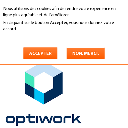
Aller
Nous utilisons des cookies afin de rendre votre expérience en
au
Recherche
ligne plus agréable et de l'améliorer.
contenu
principal
En cliquant sur le bouton Accepter, vous nous donnez votre
You
accord.
Accueil
are
En savoir plus
Optiwork AG
here
ACCEPTER
NON, MERCI.