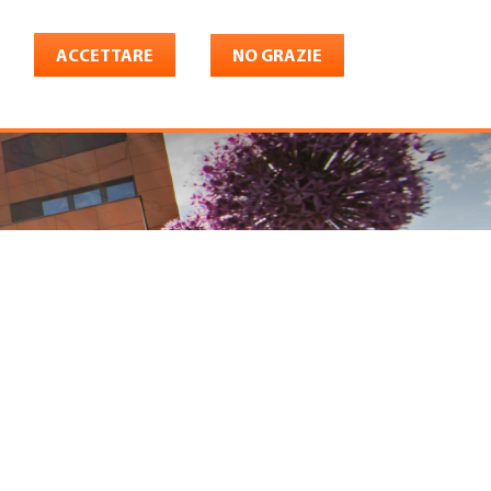
ACCETTARE
NO GRAZIE
Italiano
riera
Shop
Konto