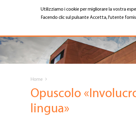
Salta
Utilizziamo i cookie per migliorare la vostra espe
al
contenuto
Facendo clic sul pulsante Accetta, l'utente fornis
MENU
principale
Maggiori informazioni
Hauptnavigation
CHI SIAMO
SERVIZI
You
INFOTECA
Home
are
Opuscolo «Involucro 
DATE EVENTI
here
lingua»
ADESIONE
CARRIERA E LAVORO