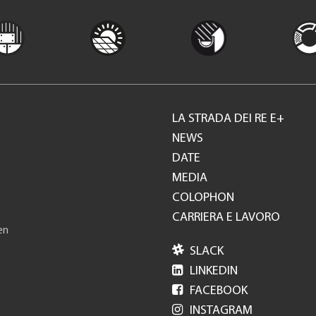
LA STRADA DEI RE E+
Footer
NEWS
DATE
GH
MEDIA
COLOPHON
CARRIERA E LAVORO
en

SLACK

LINKEDIN

FACEBOOK

INSTAGRAM