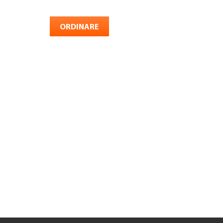
TROVARE AZIENDA
ORDINARE
RIVISTA SPECIALIZZATA