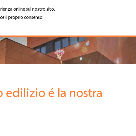
rienza online sul nostro sito.
ce il proprio consenso.
Trova azienda
Lavoro e car
Cerca
GH
Top
Menu
edilizio é la nostra