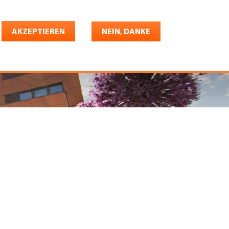
Deutsch
riere
AKZEPTIEREN
Shop
Konto
NEIN, DANKE