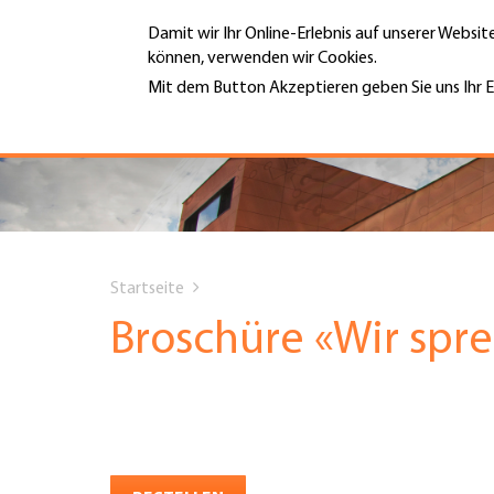
Direkt
Damit wir Ihr Online-Erlebnis auf unserer Websi
zum
können, verwenden wir Cookies.
Inhalt
MENÜ
Mit dem Button Akzeptieren geben Sie uns Ihr E
Weitere Informationen
Hauptnavigation
PORTRÄT
DIENSTLEISTUNGEN
You
INFOTHEK
Startseite
are
Broschüre «Wir spr
TERMINE
here
MITGLIEDSCHAFT
JOBS & KARRIERE