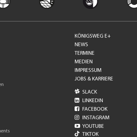
KÖNIGSWEG E+
Footer
NEWS
TERMINE
GH
MEDIEN
IMPRESSUM
JOBS & KARRIERE
en

SLACK

LINKEDIN

FACEBOOK

INSTAGRAM

YOUTUBE
ments
TIKTOK