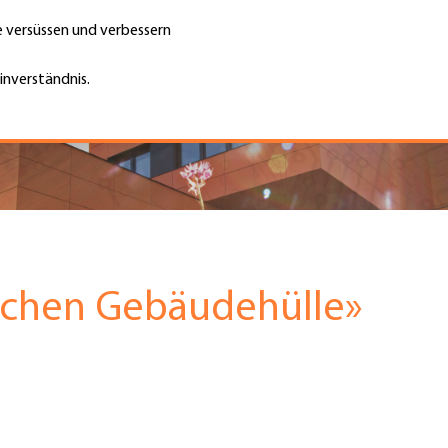
te versüssen und verbessern
Unternehmen finden
Jobs & Kar
Suche
GH
inverständnis.
Top
Menu
echen Gebäudehülle»