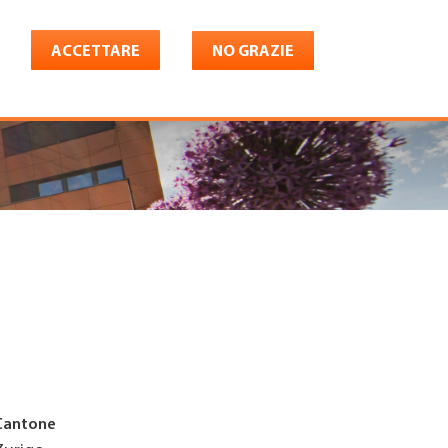
ACCETTARE
NO GRAZIE
Italiano
riera
Shop
Konto
Cantone