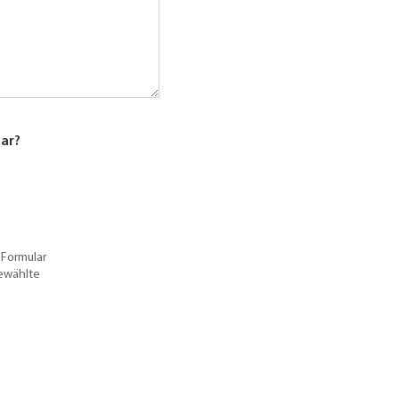
lar?
 Formular
gewählte