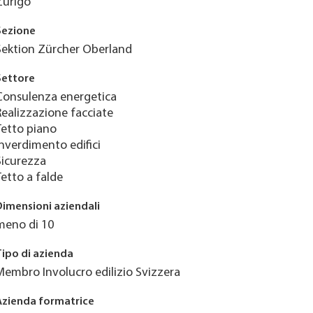
Zurigo
Sezione
Sektion Zürcher Oberland
Settore
Consulenza energetica
Realizzazione facciate
Tetto piano
Inverdimento edifici
Sicurezza
Tetto a falde
Dimensioni aziendali
meno di 10
Tipo di azienda
Membro Involucro edilizio Svizzera
Azienda formatrice