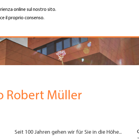
rienza online sul nostro sito.
ce il proprio consenso.
Trova azienda
Lavoro e car
Cerca
GH
Top
Menu
/o Robert Müller
Seit 100 Jahren gehen wir für Sie in die Höhe...