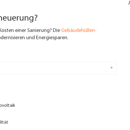
rneuerung?
Kosten einer Sanierung? Die
Gebäudehüllen-
ernisieren und Energiesparen.
ovoltaik
lität