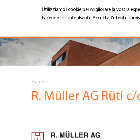
Salta
Utilizziamo i cookie per migliorare la vostra espe
al
contenuto
Facendo clic sul pulsante Accetta, l'utente fornis
MENU
principale
Maggiori informazioni
Hauptnavigation
CHI SIAMO
SERVIZI
You
INFOTECA
Home
are
R. Müller AG Rüti c
DATE EVENTI
here
ADESIONE
CARRIERA E LAVORO