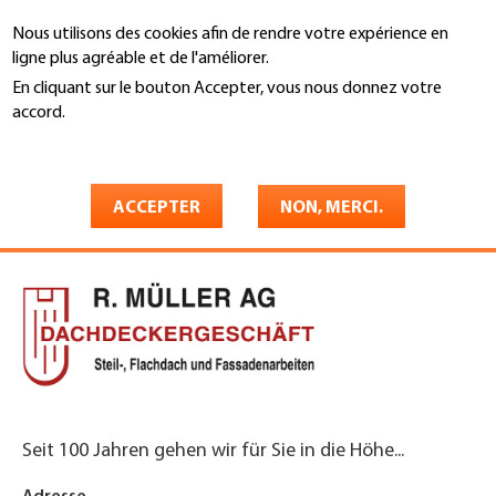
Aller
Nous utilisons des cookies afin de rendre votre expérience en
au
Recherche
ligne plus agréable et de l'améliorer.
contenu
principal
En cliquant sur le bouton Accepter, vous nous donnez votre
You
accord.
Accueil
are
En savoir plus
R. Müller AG Rüti c/o Robert
here
Müller
ACCEPTER
NON, MERCI.
Seit 100 Jahren gehen wir für Sie in die Höhe...