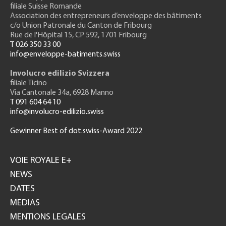
filiale Suisse Romande
Association des entrepreneurs
d’enveloppe des bâtiments
c/o Union Patronale du Canton de Fribourg
Rue de l'H
ôpital 15
, CP 592, 1701 Fribourg
T 026 350 33 00
info@enveloppe-batiments.swiss
Involucro edilizio Svizzera
filiale Ticino
Via Cantonale 34a, 6928 Manno
T 091 604 64 10
info@involucro-edilizio.swiss
Gewinner Best of dot.swiss-Award 2022
Footer
GH
VOIE ROYALE E+
NEWS
DATES
MEDIAS
MENTIONS LEGALES