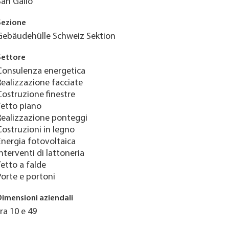
San Gallo
Sezione
Gebäudehülle Schweiz Sektion
Settore
Consulenza energetica
Realizzazione facciate
Costruzione finestre
Tetto piano
Realizzazione ponteggi
Costruzioni in legno
Energia fotovoltaica
Interventi di lattoneria
Tetto a falde
Porte e portoni
Dimensioni aziendali
tra 10 e 49