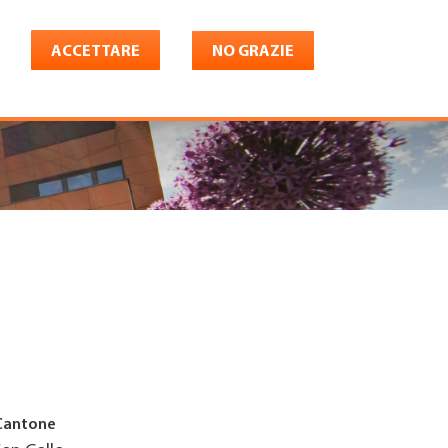
ACCETTARE
NO GRAZIE
Italiano
riera
Shop
Konto
Cantone