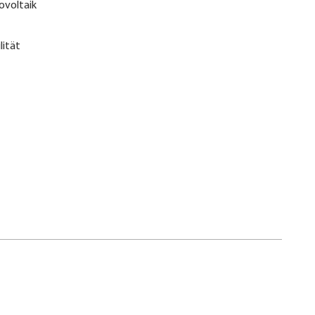
ovoltaik
lität