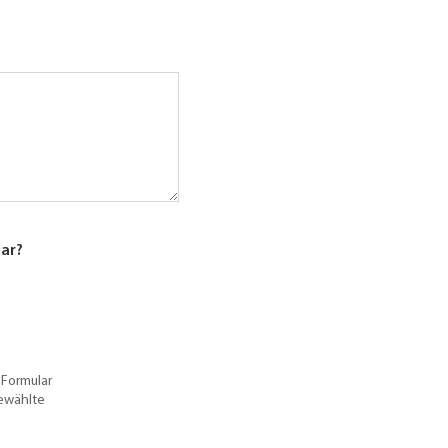
lar?
 Formular
gewählte