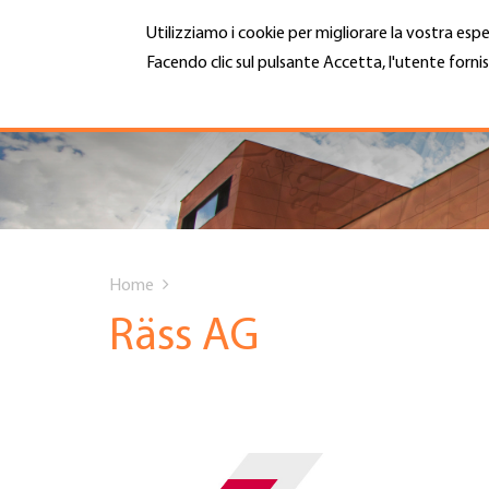
Salta
Utilizziamo i cookie per migliorare la vostra espe
al
contenuto
Facendo clic sul pulsante Accetta, l'utente fornis
MENU
principale
Maggiori informazioni
Hauptnavigation
CHI SIAMO
SERVIZI
You
INFOTECA
Home
are
Räss AG
DATE EVENTI
here
ADESIONE
CARRIERA E LAVORO