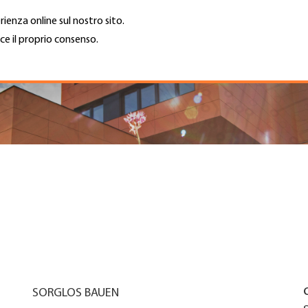
rienza online sul nostro sito.
ce il proprio consenso.
Trova azienda
Lavoro e car
Cerca
GH
Top
Menu
SORGLOS BAUEN