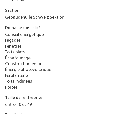
Saint-Gall
Section
Gebäudehülle Schweiz Sektion
Domaine spécialisé
Conseil énergétique
Façades
Fenêtres
Toits plats
Échafaudage
Construction en bois
Énergie photovoltaïque
Ferblanterie
Toits inclinées
Portes
Taille de l’entreprise
entre 10 et 49