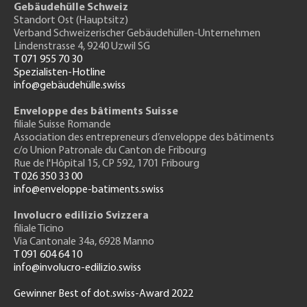
Gebäudehülle Schweiz
Standort Ost (Hauptsitz)
Verband Schweizerischer Gebäudehüllen-Unternehmen
Lindenstrasse 4, 9240 Uzwil SG
T 071 955 70 30
Spezialisten-Hotline
info@gebäudehülle.swiss
Enveloppe des bâtiments Suisse
filiale Suisse Romande
Association des entrepreneurs
d’enveloppe des bâtiments
c/o Union Patronale du Canton de Fribourg
Rue de l'H
ôpital 15
, CP 592, 1701 Fribourg
T 026 350 33 00
info@enveloppe-batiments.swiss
Involucro edilizio Svizzera
filiale Ticino
Via Cantonale 34a, 6928 Manno
T 091 604 64 10
info@involucro-edilizio.swiss
Gewinner Best of dot.swiss-Award 2022