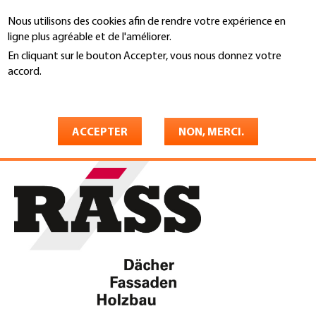
Aller
Nous utilisons des cookies afin de rendre votre expérience en
au
Recherche
ligne plus agréable et de l'améliorer.
contenu
principal
En cliquant sur le bouton Accepter, vous nous donnez votre
You
accord.
Accueil
are
En savoir plus
Räss AG
here
ACCEPTER
NON, MERCI.