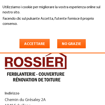
Salta
Utilizziamo i cookie per migliorare la vostra esperienza online sul
al
Cerca
nostro sito.
contenuto
principale
Facendo clic sul pulsante Accetta, l'utente fornisce il proprio
You
consenso.
Home
are
Maggiori informazioni
Rossier Toiture SA
here
ACCETTARE
NO GRAZIE
Indirizzo
Chemin du Grésaley 2A