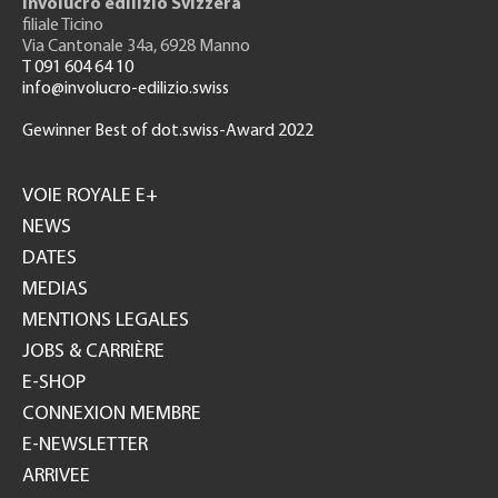
Involucro edilizio Svizzera
filiale Ticino
Via Cantonale 34a, 6928 Manno
T 091 604 64 10
info@involucro-edilizio.swiss
Gewinner Best of dot.swiss-Award 2022
Footer
GH
VOIE ROYALE E+
NEWS
DATES
MEDIAS
MENTIONS LEGALES
JOBS & CARRIÈRE
E-SHOP
CONNEXION MEMBRE
E-NEWSLETTER
ARRIVEE