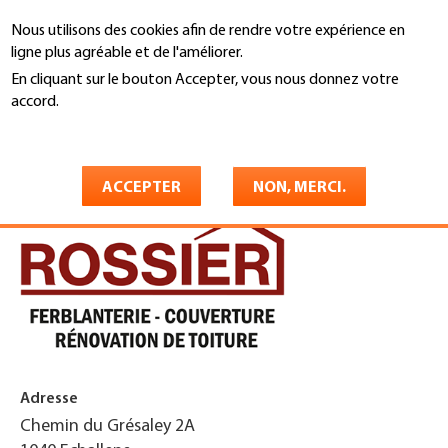
Aller
Nous utilisons des cookies afin de rendre votre expérience en
au
Recherche
ligne plus agréable et de l'améliorer.
contenu
principal
En cliquant sur le bouton Accepter, vous nous donnez votre
You
accord.
Accueil
are
En savoir plus
Rossier Toiture SA
here
ACCEPTER
NON, MERCI.
Adresse
Chemin du Grésaley 2A