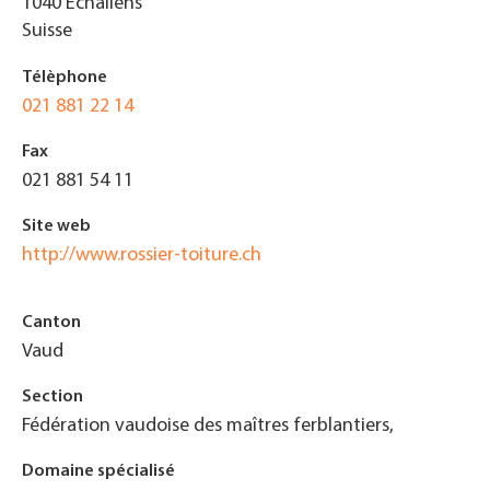
1040
Echallens
Suisse
Télèphone
021 881 22 14
Fax
021 881 54 11
Site web
http://www.rossier-toiture.ch
Canton
Vaud
Section
Fédération vaudoise des maîtres ferblantiers,
Domaine spécialisé