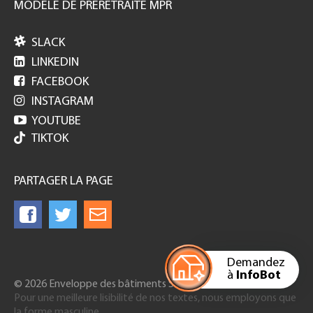
MODELE DE PRERETRAITE MPR

SLACK

LINKEDIN

FACEBOOK

INSTAGRAM

YOUTUBE
TIKTOK
PARTAGER LA PAGE
Demandez
à
InfoBot
© 2026 Enveloppe des bâtiments Suisse
Pour une meilleure lisibilité de nos textes, nous employons que
la forme masculine.