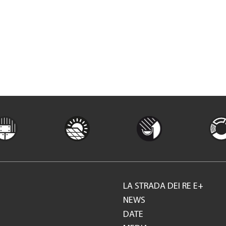
LA STRADA DEI RE E+
Footer
NEWS
DATE
GH