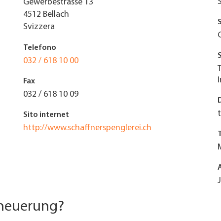
Gewerbestrasse 13
4512
Bellach
Svizzera
Telefono
032 / 618 10 00
Fax
032 / 618 10 09
Sito internet
http://www.schaffnerspenglerei.ch
rneuerung?