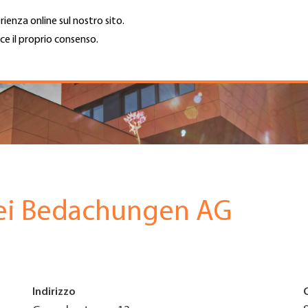
rienza online sul nostro sito.
ce il proprio consenso.
Trova azienda
Lavoro e car
Cerca
GH
Top
Menu
rei Bedachungen AG
Indirizzo