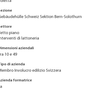
Soletta
Sezione
Gebäudehülle Schweiz Sektion Bern-Solothurn
Settore
Tetto piano
Interventi di lattoneria
Dimensioni aziendali
tra 10 e 49
Tipo di azienda
Membro Involucro edilizio Svizzera
Azienda formatrice
Ja