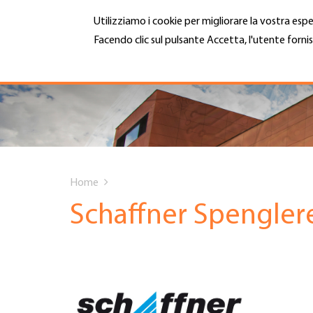
Salta
Utilizziamo i cookie per migliorare la vostra espe
al
contenuto
Facendo clic sul pulsante Accetta, l'utente fornis
MENU
principale
Maggiori informazioni
Hauptnavigation
CHI SIAMO
SERVIZI
You
INFOTECA
Home
are
Schaffner Spengle
DATE EVENTI
here
ADESIONE
CARRIERA E LAVORO