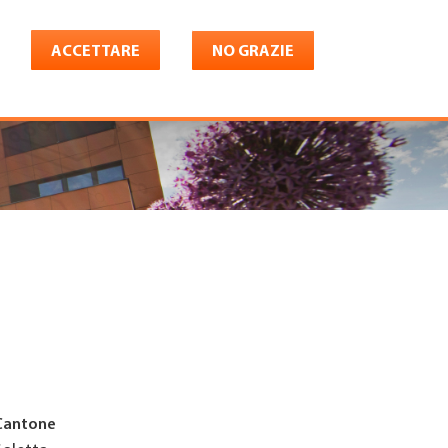
ACCETTARE
NO GRAZIE
Italiano
riera
Shop
Konto
Cantone