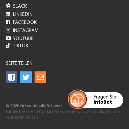

SLACK

LINKEDIN

FACEBOOK

INSTAGRAM

YOUTUBE
TIKTOK
SEITE TEILEN
Fragen Sie
InfoBot
© 2026 Gebäudehülle Schweiz
Für die bessere Lesbarkeit verwenden wir die männliche Form
in unseren Texten.