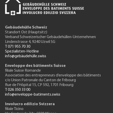
Gebäudehülle Schweiz
Standort Ost (Hauptsitz)
Verband Schweizerischer Gebäudehüllen-Unternehmen
Lindenstrasse 4, 9240 Uzwil SG
T 071 955 70 30
Spezialisten-Hotline
info@gebäudehülle.swiss
Enveloppe des bâtiments Suisse
filiale Suisse Romande
Association des entrepreneurs
d’enveloppe des bâtiments
c/o Union Patronale du Canton de Fribourg
Rue de l'H
ôpital 15
, CP 592, 1701 Fribourg
T 026 350 33 00
info@enveloppe-batiments.swiss
Involucro edilizio Svizzera
filiale Ticino