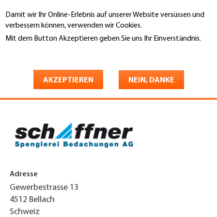
Direkt
Damit wir Ihr Online-Erlebnis auf unserer Website versüssen und
zum
Suche
verbessern können, verwenden wir Cookies.
Inhalt
Mit dem Button Akzeptieren geben Sie uns Ihr Einverständnis.
You
Weitere Informationen
Startseite
are
Schaffner Spenglerei
here
AKZEPTIEREN
NEIN, DANKE
Bedachungen AG
Adresse
Gewerbestrasse 13
4512
Bellach
Schweiz