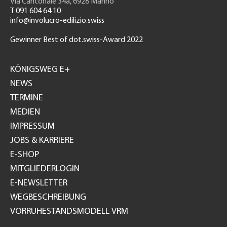
Via Cantonale 34a, 6928 Manno
T 091 604 64 10
info@involucro-edilizio.swiss
Gewinner Best of dot.swiss-Award 2022
Footer
GH
KÖNIGSWEG E+
NEWS
TERMINE
MEDIEN
IMPRESSUM
JOBS & KARRIERE
E-SHOP
MITGLIEDERLOGIN
E-NEWSLETTER
WEGBESCHREIBUNG
VORRUHESTANDSMODELL VRM