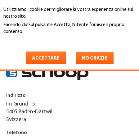
Salta
Utilizziamo i cookie per migliorare la vostra esperienza online sul
al
Cerca
nostro sito.
contenuto
principale
Facendo clic sul pulsante Accetta, l'utente fornisce il proprio
You
consenso.
Home
are
Maggiori informazioni
Schoop + Co. AG
here
ACCETTARE
NO GRAZIE
Indirizzo
Im Grund 15
5405
Baden-Dättwil
Svizzera
Telefono