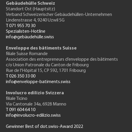
Gebäudehülle Schweiz
Standort Ost (Hauptsitz)
Verband Schweizerischer Gebäudehüllen-Unternehmen
Lindenstrasse 4, 9240 Uzwil SG
T 071 955 70 30
Spezialisten-Hotline
info@gebäudehülle.swiss
Enveloppe des bâtiments Suisse
filiale Suisse Romande
Association des entrepreneurs
d’enveloppe des bâtiments
c/o Union Patronale du Canton de Fribourg
Rue de l'H
ôpital 15
, CP 592, 1701 Fribourg
T 026 350 33 00
info@enveloppe-batiments.swiss
Involucro edilizio Svizzera
filiale Ticino
Via Cantonale 34a, 6928 Manno
T 091 604 64 10
info@involucro-edilizio.swiss
Gewinner Best of dot.swiss-Award 2022