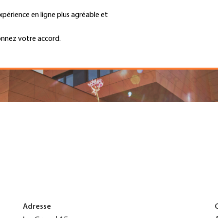
xpérience en ligne plus agréable et
Trouver une entreprise
Emplois et ca
Recherche
GH
onnez votre accord.
Top
Menu
Adresse