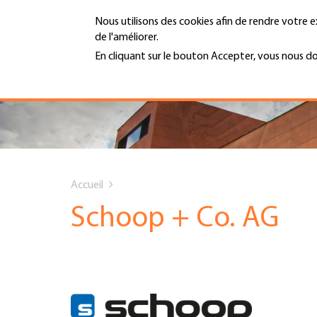
Aller
Nous utilisons des cookies afin de rendre votre e
au
de l'améliorer.
contenu
MENU
principal
En cliquant sur le bouton Accepter, vous nous d
En savoir plus
Hauptnavigation
PORTRAIT
SERVICES
You
INFOTHÈQUE
Accueil
are
Schoop + Co. AG
DATES
here
AFFILIATION
JOBS & CARRIÈRE