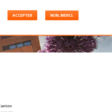
Français
rrière
ACCEPTER
Shop
Konto
NON, MERCI.
Canton