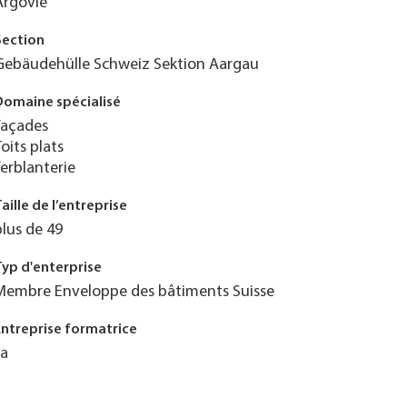
Argovie
Section
Gebäudehülle Schweiz Sektion Aargau
Domaine spécialisé
Façades
Toits plats
Ferblanterie
Taille de l’entreprise
plus de 49
Typ d'enterprise
Membre Enveloppe des bâtiments Suisse
Entreprise formatrice
Ja