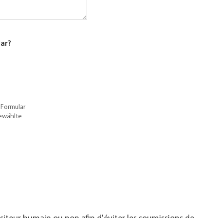
lar?
 Formular
gewählte