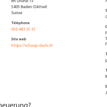
Im Grund 15
5405
Baden-Dättwil
Suisse
Télèphone
056 483 35 35
Site web
https://schoop-dach.ch
rneuerung?