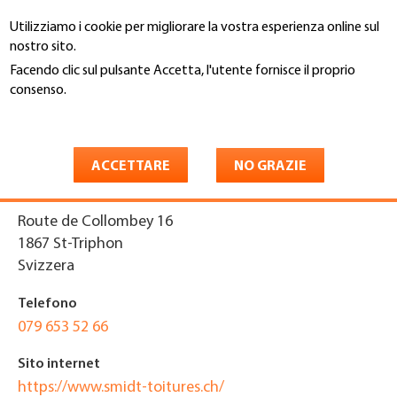
Salta
Utilizziamo i cookie per migliorare la vostra esperienza online sul
al
Cerca
nostro sito.
contenuto
principale
Facendo clic sul pulsante Accetta, l'utente fornisce il proprio
You
consenso.
Home
are
Maggiori informazioni
Smidt Toitures Sàrl
here
ACCETTARE
NO GRAZIE
Indirizzo
Route de Collombey 16
1867
St-Triphon
Svizzera
Telefono
079 653 52 66
Sito internet
https://www.smidt-toitures.ch/