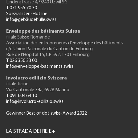
Lindenstrasse 4, 9240 Uzwil SG
T 071 955 70 30
Spezialisten-Hotline
info@gebäudehülle.swiss
Enveloppe des bâtiments Suisse
filiale Suisse Romande
Association des entrepreneurs
d’enveloppe des bâtiments
c/o Union Patronale du Canton de Fribourg
Rue de l'H
ôpital 15
, CP 592, 1701 Fribourg
T 026 350 33 00
info@enveloppe-batiments.swiss
Involucro edilizio Svizzera
filiale Ticino
Via Cantonale 34a, 6928 Manno
T 091 604 64 10
info@involucro-edilizio.swiss
Gewinner Best of dot.swiss-Award 2022
Footer
GH
LA STRADA DEI RE E+