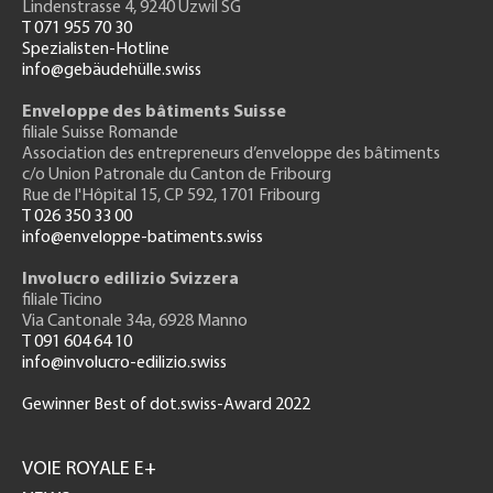
Lindenstrasse 4, 9240 Uzwil SG
T 071 955 70 30
Spezialisten-Hotline
info@gebäudehülle.swiss
Enveloppe des bâtiments Suisse
filiale Suisse Romande
Association des entrepreneurs
d’enveloppe des bâtiments
c/o Union Patronale du Canton de Fribourg
Rue de l'H
ôpital 15
, CP 592, 1701 Fribourg
T 026 350 33 00
info@enveloppe-batiments.swiss
Involucro edilizio Svizzera
filiale Ticino
Via Cantonale 34a, 6928 Manno
T 091 604 64 10
info@involucro-edilizio.swiss
Gewinner Best of dot.swiss-Award 2022
Footer
GH
VOIE ROYALE E+