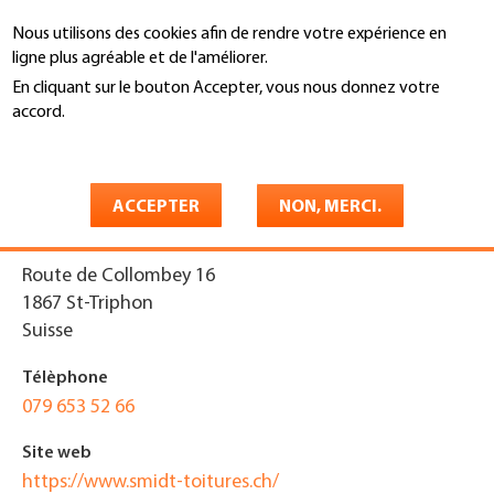
Aller
Nous utilisons des cookies afin de rendre votre expérience en
au
Recherche
ligne plus agréable et de l'améliorer.
contenu
principal
En cliquant sur le bouton Accepter, vous nous donnez votre
You
accord.
Accueil
are
En savoir plus
Smidt Toitures Sàrl
here
ACCEPTER
NON, MERCI.
Adresse
Route de Collombey 16
1867
St-Triphon
Suisse
Télèphone
079 653 52 66
Site web
https://www.smidt-toitures.ch/