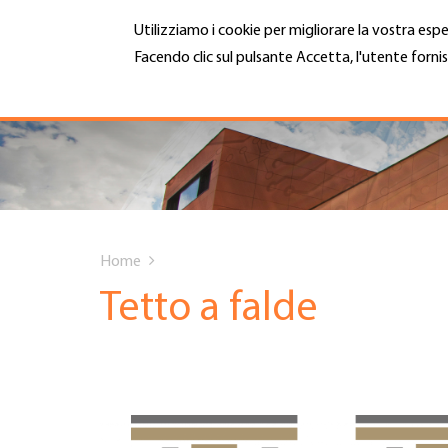
Salta
Utilizziamo i cookie per migliorare la vostra espe
al
contenuto
Facendo clic sul pulsante Accetta, l'utente fornis
MENU
principale
Maggiori informazioni
Hauptnavigation
CHI SIAMO
SERVIZI
You
INFOTECA
Home
are
Tetto a falde
DATE EVENTI
here
ADESIONE
CARRIERA E LAVORO