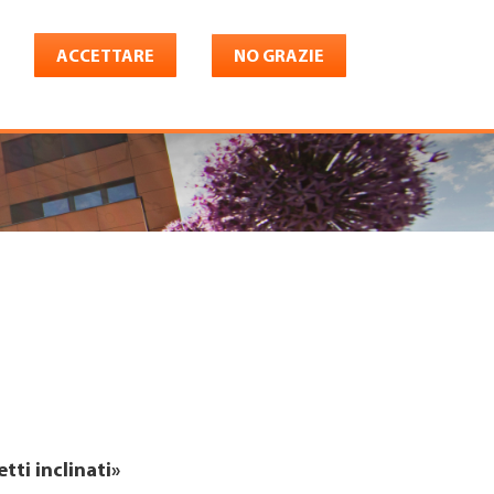
ACCETTARE
NO GRAZIE
Italiano
riera
Shop
Konto
tti inclinati»