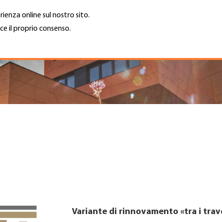
rienza online sul nostro sito.
ce il proprio consenso.
Trova azienda
Lavoro e car
Cerca
GH
Top
Menu
Variante di rinnovamento «tra i trave