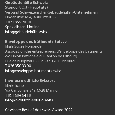
Gebäudehülle Schweiz
Standort Ost (Hauptsitz)
Verband Schweizerischer Gebäudehüllen-Unternehmen
Lindenstrasse 4, 9240 Uzwil SG
T 071 955 70 30
Spezialisten-Hotline
info@gebäudehülle.swiss
Enveloppe des bâtiments Suisse
filiale Suisse Romande
Association des entrepreneurs
d’enveloppe des bâtiments
c/o Union Patronale du Canton de Fribourg
Rue de l'H
ôpital 15
, CP 592, 1701 Fribourg
T 026 350 33 00
info@enveloppe-batiments.swiss
Involucro edilizio Svizzera
filiale Ticino
Via Cantonale 34a, 6928 Manno
T 091 604 64 10
info@involucro-edilizio.swiss
Gewinner Best of dot.swiss-Award 2022