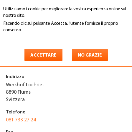
Salta
Utilizziamo i cookie per migliorare la vostra esperienza online sul
al
Cerca
nostro sito.
contenuto
principale
Facendo clic sul pulsante Accetta, l'utente fornisce il proprio
You
consenso.
Home
are
Maggiori informazioni
U. + H. Nadig Fassadentechnik
here
AG
ACCETTARE
NO GRAZIE
Indirizzo
Werkhof Lochriet
8890
Flums
Svizzera
Telefono
081 733 27 24