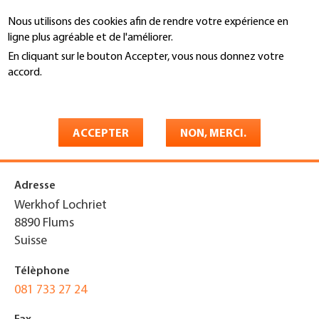
Aller
Nous utilisons des cookies afin de rendre votre expérience en
au
Recherche
ligne plus agréable et de l'améliorer.
contenu
principal
En cliquant sur le bouton Accepter, vous nous donnez votre
You
accord.
Accueil
are
En savoir plus
U. + H. Nadig Fassadentechnik
here
AG
ACCEPTER
NON, MERCI.
Adresse
Werkhof Lochriet
8890
Flums
Suisse
Télèphone
081 733 27 24