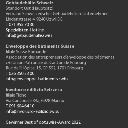
Gebäudehülle Schweiz
Standort Ost (Hauptsitz)
Verband Schweizerischer Gebäudehüllen-Unternehmen
Lindenstrasse 4, 9240 Uzwil SG
T 071 955 70 30
Spezialisten-Hotline
info@gebäudehülle.swiss
Enveloppe des bâtiments Suisse
filiale Suisse Romande
Association des entrepreneurs
d’enveloppe des bâtiments
c/o Union Patronale du Canton de Fribourg
Rue de l'H
ôpital 15
, CP 592, 1701 Fribourg
T 026 350 33 00
info@enveloppe-batiments.swiss
Involucro edilizio Svizzera
filiale Ticino
Via Cantonale 34a, 6928 Manno
T 091 604 64 10
info@involucro-edilizio.swiss
Gewinner Best of dot.swiss-Award 2022