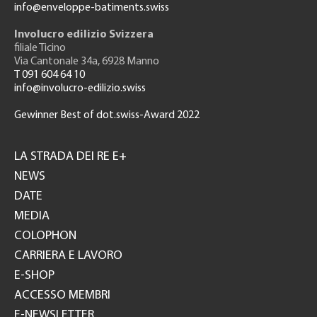
info@enveloppe-batiments.swiss
Involucro edilizio Svizzera
filiale Ticino
Via Cantonale 34a, 6928 Manno
T 091 604 64 10
info@involucro-edilizio.swiss
Gewinner Best of dot.swiss-Award 2022
Footer
GH
LA STRADA DEI RE E+
NEWS
DATE
MEDIA
COLOPHON
CARRIERA E LAVORO
E-SHOP
ACCESSO MEMBRI
E-NEWSLETTER