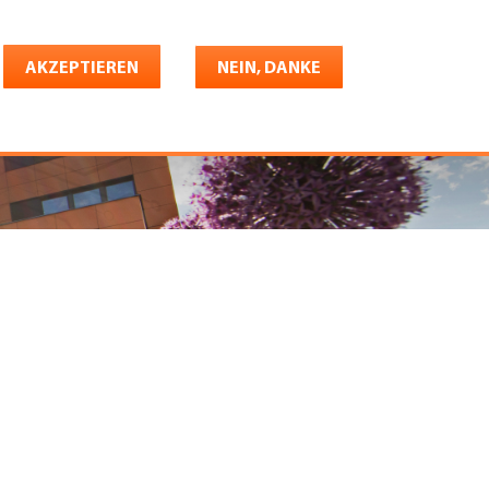
Deutsch
riere
AKZEPTIEREN
Shop
Konto
NEIN, DANKE