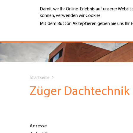
Direkt
Damit wir Ihr Online-Erlebnis auf unserer Websi
zum
können, verwenden wir Cookies.
Inhalt
MENÜ
Mit dem Button Akzeptieren geben Sie uns Ihr E
Weitere Informationen
Hauptnavigation
PORTRÄT
DIENSTLEISTUNGEN
You
INFOTHEK
Startseite
are
Züger Dachtechni
TERMINE
here
MITGLIEDSCHAFT
Adresse
JOBS & KARRIERE