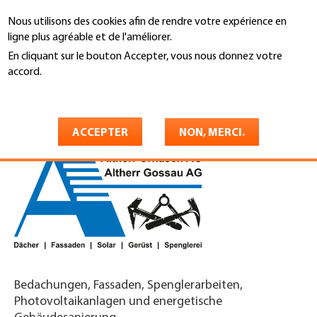
Aller
Nous utilisons des cookies afin de rendre votre expérience en
au
Recherche
ligne plus agréable et de l'améliorer.
contenu
principal
En cliquant sur le bouton Accepter, vous nous donnez votre
You
accord.
Accueil
are
En savoir plus
Altherr Urnäsch AG
here
ACCEPTER
NON, MERCI.
Bedachungen, Fassaden, Spenglerarbeiten,
Photovoltaikanlagen und energetische