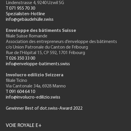
Lindenstrasse 4, 9240 Uzwil SG
T 071 955 70 30
Spezialisten-Hotline
info@gebäudehülle.swiss
Enveloppe des bâtiments Suisse
filiale Suisse Romande
Association des entrepreneurs
d’enveloppe des bâtiments
c/o Union Patronale du Canton de Fribourg
Rue de l'H
ôpital 15
, CP 592, 1701 Fribourg
T 026 350 33 00
info@enveloppe-batiments.swiss
Involucro edilizio Svizzera
filiale Ticino
Via Cantonale 34a, 6928 Manno
T 091 604 64 10
info@involucro-edilizio.swiss
Gewinner Best of dot.swiss-Award 2022
Footer
GH
VOIE ROYALE E+