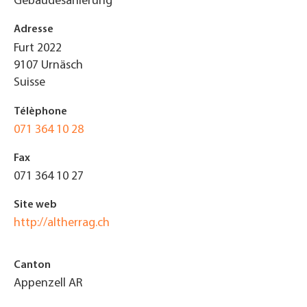
Gebäudesanierung
Adresse
Furt 2022
9107
Urnäsch
Suisse
Télèphone
071 364 10 28
Fax
071 364 10 27
Site web
http://altherrag.ch
Canton
Appenzell AR