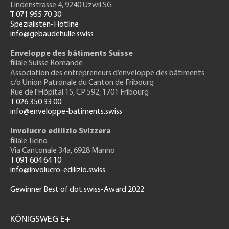
Lindenstrasse 4, 9240 Uzwil SG
T 071 955 70 30
Spezialisten-Hotline
info@gebäudehülle.swiss
Enveloppe des bâtiments Suisse
filiale Suisse Romande
Association des entrepreneurs
d’enveloppe des bâtiments
c/o Union Patronale du Canton de Fribourg
Rue de l'H
ôpital 15
, CP 592, 1701 Fribourg
T 026 350 33 00
info@enveloppe-batiments.swiss
Involucro edilizio Svizzera
filiale Ticino
Via Cantonale 34a, 6928 Manno
T 091 604 64 10
info@involucro-edilizio.swiss
Gewinner Best of dot.swiss-Award 2022
Footer
GH
KÖNIGSWEG E+