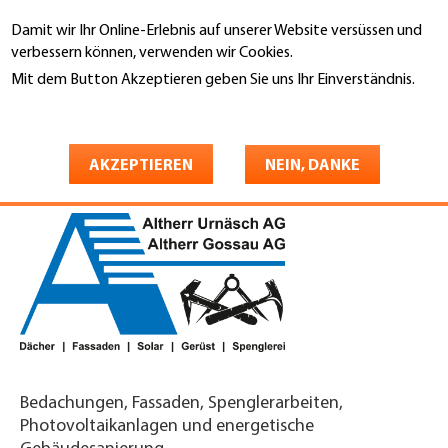
Direkt
Damit wir Ihr Online-Erlebnis auf unserer Website versüssen und
zum
Suche
verbessern können, verwenden wir Cookies.
Inhalt
Mit dem Button Akzeptieren geben Sie uns Ihr Einverständnis.
You
Weitere Informationen
Startseite
are
Altherr Urnäsch AG
here
AKZEPTIEREN
NEIN, DANKE
Bedachungen, Fassaden, Spenglerarbeiten,
Photovoltaikanlagen und energetische