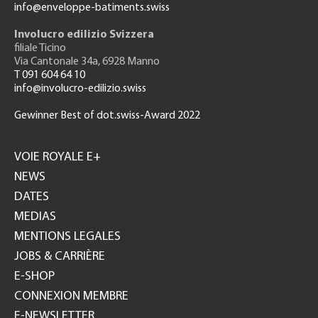
info@enveloppe-batiments.swiss
Involucro edilizio Svizzera
filiale Ticino
Via Cantonale 34a, 6928 Manno
T 091 604 64 10
info@involucro-edilizio.swiss
Gewinner Best of dot.swiss-Award 2022
Footer
GH
VOIE ROYALE E+
NEWS
DATES
MEDIAS
MENTIONS LEGALES
JOBS & CARRIÈRE
E-SHOP
CONNEXION MEMBRE
E-NEWSLETTER