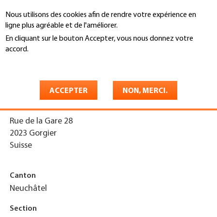
Aller
Nous utilisons des cookies afin de rendre votre expérience en
au
Recherche
ligne plus agréable et de l'améliorer.
contenu
principal
En cliquant sur le bouton Accepter, vous nous donnez votre
You
accord.
Accueil
are
En savoir plus
Alutec Sàrl
here
ACCEPTER
NON, MERCI.
Adresse
Rue de la Gare 28
2023
Gorgier
Suisse
Canton
Neuchâtel
Section