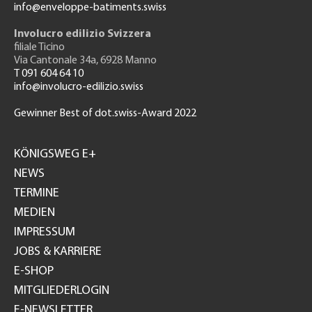
info@enveloppe-batiments.swiss
Involucro edilizio Svizzera
filiale Ticino
Via Cantonale 34a, 6928 Manno
T 091 604 64 10
info@involucro-edilizio.swiss
Gewinner Best of dot.swiss-Award 2022
Footer
GH
KÖNIGSWEG E+
NEWS
TERMINE
MEDIEN
IMPRESSUM
JOBS & KARRIERE
E-SHOP
MITGLIEDERLOGIN
E-NEWSLETTER