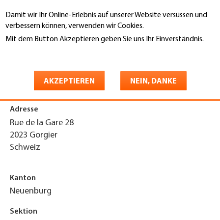
Direkt
Damit wir Ihr Online-Erlebnis auf unserer Website versüssen und
zum
Suche
verbessern können, verwenden wir Cookies.
Inhalt
Mit dem Button Akzeptieren geben Sie uns Ihr Einverständnis.
You
Weitere Informationen
Startseite
are
Alutec Sàrl
here
AKZEPTIEREN
NEIN, DANKE
Adresse
Rue de la Gare 28
2023
Gorgier
Schweiz
Kanton
Neuenburg
Sektion