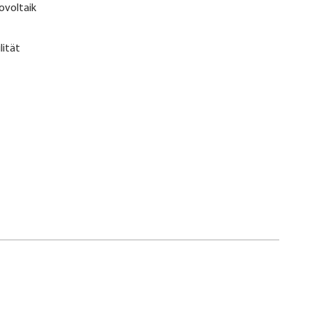
ovoltaik
lität