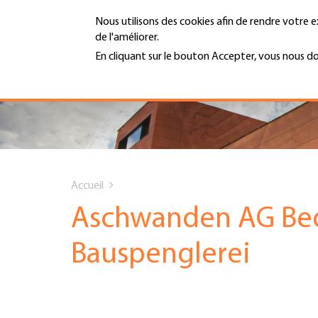
Aller
Nous utilisons des cookies afin de rendre votre e
au
de l'améliorer.
contenu
MENU
principal
En cliquant sur le bouton Accepter, vous nous d
En savoir plus
Hauptnavigation
PORTRAIT
SERVICES
You
INFOTHÈQUE
Accueil
are
Aschwanden AG Be
DATES
here
Bauspenglerei
AFFILIATION
JOBS & CARRIÈRE