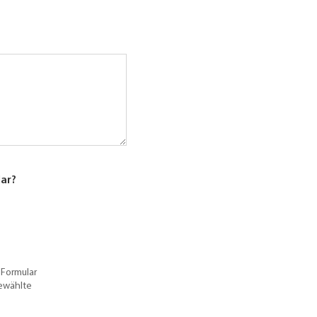
lar?
 Formular
gewählte