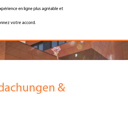
xpérience en ligne plus agréable et
Trouver une entreprise
Emplois et ca
Recherche
GH
onnez votre accord.
Top
Menu
dachungen &