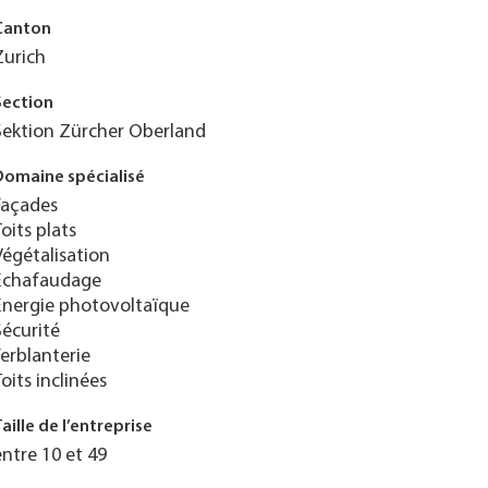
Canton
Zurich
Section
Sektion Zürcher Oberland
Domaine spécialisé
Façades
Toits plats
Végétalisation
Échafaudage
Énergie photovoltaïque
Sécurité
Ferblanterie
Toits inclinées
Taille de l’entreprise
entre 10 et 49