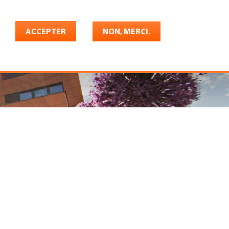
Français
rrière
ACCEPTER
Shop
Konto
NON, MERCI.