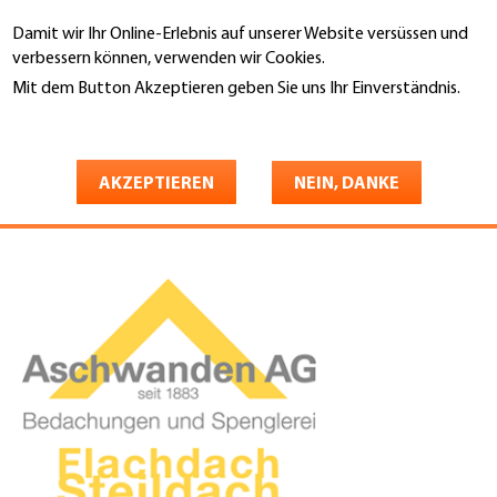
Direkt
Damit wir Ihr Online-Erlebnis auf unserer Website versüssen und
zum
Suche
verbessern können, verwenden wir Cookies.
Inhalt
Mit dem Button Akzeptieren geben Sie uns Ihr Einverständnis.
You
Weitere Informationen
Startseite
are
Aschwanden AG Bedachungen
here
AKZEPTIEREN
NEIN, DANKE
& Bauspenglerei