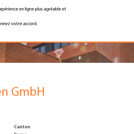
xpérience en ligne plus agréable et
Trouver une entreprise
Emplois et ca
Recherche
GH
onnez votre accord.
Top
Menu
en GmbH
Canton