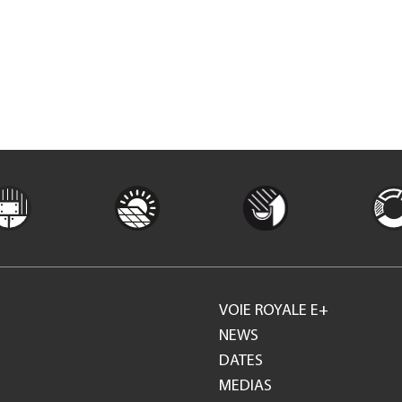
VOIE ROYALE E+
Footer
NEWS
DATES
GH
MEDIAS