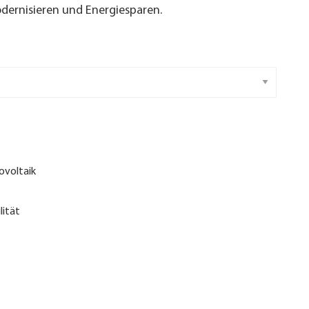
ernisieren und Energiesparen.
ovoltaik
lität