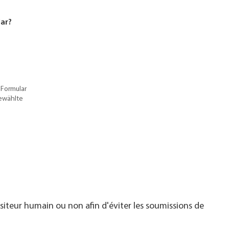
lar?
 Formular
gewählte
visiteur humain ou non afin d'éviter les soumissions de