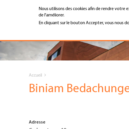
Aller
Nous utilisons des cookies afin de rendre votre e
au
de l'améliorer.
contenu
MENU
principal
En cliquant sur le bouton Accepter, vous nous d
En savoir plus
Hauptnavigation
PORTRAIT
SERVICES
You
INFOTHÈQUE
Accueil
are
Biniam Bedachung
DATES
here
AFFILIATION
Adresse
JOBS & CARRIÈRE