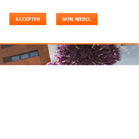
Français
rrière
ACCEPTER
Shop
Konto
NON, MERCI.