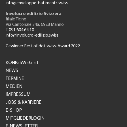
info@enveloppe-batiments.swiss
Involucro edilizio Svizzera
filiale Ticino
Via Cantonale 34a, 6928 Manno
T 091 604 64 10
info@involucro-edilizio.swiss
Gewinner Best of dot.swiss-Award 2022
Footer
GH
KÖNIGSWEG E+
NEWS
TERMINE
MEDIEN
IMPRESSUM
JOBS & KARRIERE
E-SHOP
MITGLIEDERLOGIN
E-NEWSLETTER