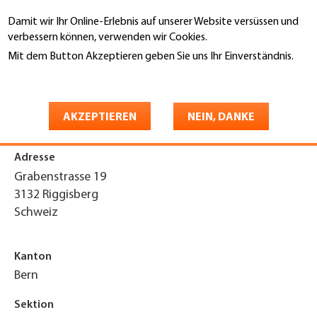
Direkt
Damit wir Ihr Online-Erlebnis auf unserer Website versüssen und
zum
Suche
verbessern können, verwenden wir Cookies.
Inhalt
Mit dem Button Akzeptieren geben Sie uns Ihr Einverständnis.
You
Weitere Informationen
Startseite
are
Biniam Bedachungen GmbH
here
AKZEPTIEREN
NEIN, DANKE
Adresse
Grabenstrasse 19
3132
Riggisberg
Schweiz
Kanton
Bern
Sektion