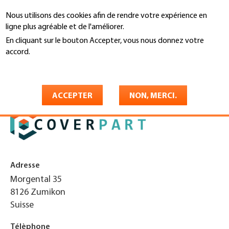
Aller
Nous utilisons des cookies afin de rendre votre expérience en
au
Recherche
ligne plus agréable et de l'améliorer.
contenu
principal
En cliquant sur le bouton Accepter, vous nous donnez votre
You
accord.
Accueil
are
En savoir plus
Coverpart AG
here
ACCEPTER
NON, MERCI.
Adresse
Morgental 35
8126
Zumikon
Suisse
Télèphone