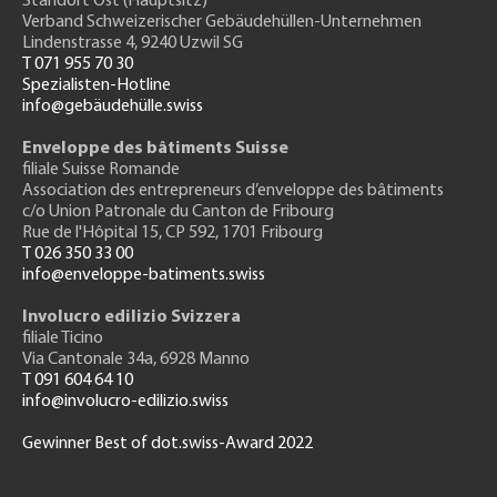
Standort Ost (Hauptsitz)
Verband Schweizerischer Gebäudehüllen-Unternehmen
Lindenstrasse 4, 9240 Uzwil SG
T 071 955 70 30
Spezialisten-Hotline
info@gebäudehülle.swiss
Enveloppe des bâtiments Suisse
filiale Suisse Romande
Association des entrepreneurs
d’enveloppe des bâtiments
c/o Union Patronale du Canton de Fribourg
Rue de l'H
ôpital 15
, CP 592, 1701 Fribourg
T 026 350 33 00
info@enveloppe-batiments.swiss
Involucro edilizio Svizzera
filiale Ticino
Via Cantonale 34a, 6928 Manno
T 091 604 64 10
info@involucro-edilizio.swiss
Gewinner Best of dot.swiss-Award 2022
Footer