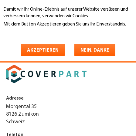
Direkt
Damit wir Ihr Online-Erlebnis auf unserer Website versüssen und
zum
Suche
verbessern können, verwenden wir Cookies.
Inhalt
Mit dem Button Akzeptieren geben Sie uns Ihr Einverständnis.
You
Weitere Informationen
Startseite
are
Coverpart AG
here
AKZEPTIEREN
NEIN, DANKE
Adresse
Morgental 35
8126
Zumikon
Schweiz
Telefon