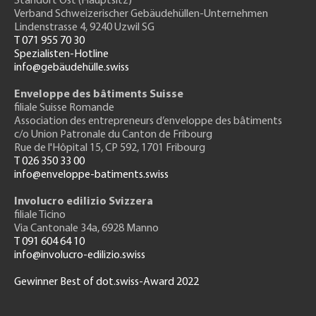
Standort Ost (Hauptsitz)
Verband Schweizerischer Gebäudehüllen-Unternehmen
Lindenstrasse 4, 9240 Uzwil SG
T 071 955 70 30
Spezialisten-Hotline
info@gebäudehülle.swiss
Enveloppe des bâtiments Suisse
filiale Suisse Romande
Association des entrepreneurs
d’enveloppe des bâtiments
c/o Union Patronale du Canton de Fribourg
Rue de l'H
ôpital 15
, CP 592, 1701 Fribourg
T 026 350 33 00
info@enveloppe-batiments.swiss
Involucro edilizio Svizzera
filiale Ticino
Via Cantonale 34a, 6928 Manno
T 091 604 64 10
info@involucro-edilizio.swiss
Gewinner Best of dot.swiss-Award 2022
Footer