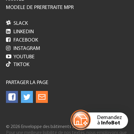
MODELE DE PRERETRAITE MPR

SLACK

LINKEDIN

FACEBOOK

INSTAGRAM

YOUTUBE
TIKTOK
PARTAGER LA PAGE
Demandez
à
InfoBot
© 2026 Enveloppe des bâtiments Suisse
Pour une meilleure lisibilité de nos textes, nous employons que