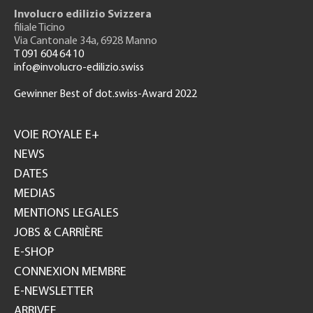
Involucro edilizio Svizzera
filiale Ticino
Via Cantonale 34a, 6928 Manno
T 091 604 64 10
info@involucro-edilizio.swiss
Gewinner Best of dot.swiss-Award 2022
Footer
GH
VOIE ROYALE E+
NEWS
DATES
MEDIAS
MENTIONS LEGALES
JOBS & CARRIÈRE
E-SHOP
CONNEXION MEMBRE
E-NEWSLETTER
ARRIVEE