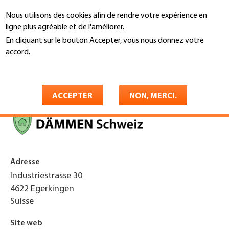
Aller
Nous utilisons des cookies afin de rendre votre expérience en
au
Recherche
ligne plus agréable et de l'améliorer.
contenu
principal
En cliquant sur le bouton Accepter, vous nous donnez votre
You
accord.
Accueil
are
En savoir plus
Dämmen-Schweiz
here
ACCEPTER
NON, MERCI.
Adresse
Industriestrasse 30
4622
Egerkingen
Suisse
Site web