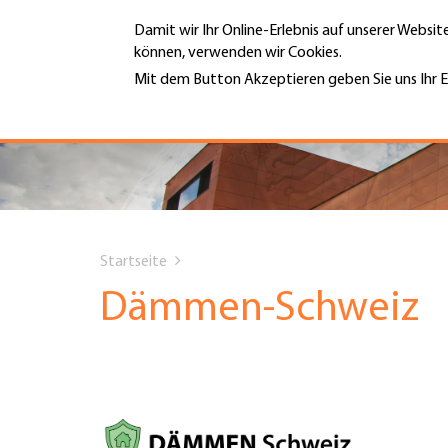
Direkt
Damit wir Ihr Online-Erlebnis auf unserer Websi
zum
können, verwenden wir Cookies.
Inhalt
MENÜ
Mit dem Button Akzeptieren geben Sie uns Ihr E
Weitere Informationen
Hauptnavigation
PORTRÄT
DIENSTLEISTUNGEN
You
INFOTHEK
Startseite
are
Dämmen-Schweiz
TERMINE
here
MITGLIEDSCHAFT
JOBS & KARRIERE