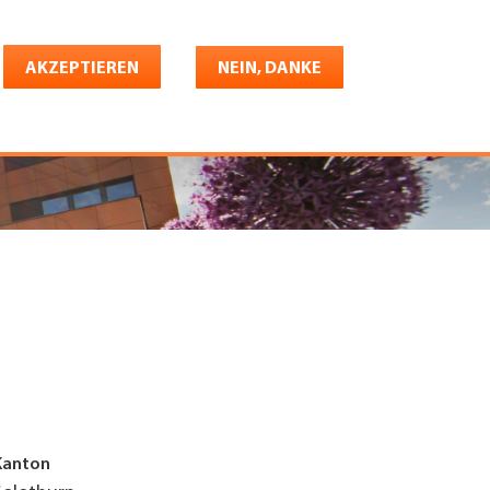
Deutsch
riere
AKZEPTIEREN
Shop
Konto
NEIN, DANKE
Kanton