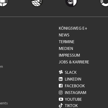
KÖNIGSWEG E+
Footer
NEWS
TERMINE
GH
MEDIEN
IMPRESSUM
JOBS & KARRIERE
en

SLACK

LINKEDIN

FACEBOOK

INSTAGRAM

YOUTUBE
ments
TIKTOK