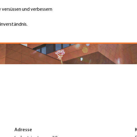
te versüssen und verbessern
Unternehmen finden
Jobs & Kar
Suche
GH
inverständnis.
Top
Menu
Adresse