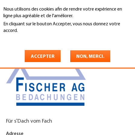
Aller
Nous utilisons des cookies afin de rendre votre expérience en
au
Recherche
ligne plus agréable et de l'améliorer.
contenu
principal
En cliquant sur le bouton Accepter, vous nous donnez votre
You
accord.
Accueil
are
En savoir plus
Fischer AG
here
ACCEPTER
NON, MERCI.
Für s'Dach vom Fach
Adresse