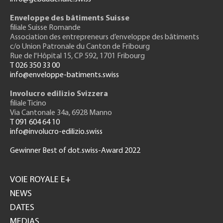
Enveloppe des bâtiments Suisse
filiale Suisse Romande
Association des entrepreneurs
d’enveloppe des bâtiments
c/o Union Patronale du Canton de Fribourg
Rue de l'H
ôpital 15
, CP 592, 1701 Fribourg
T 026 350 33 00
info@enveloppe-batiments.swiss
Involucro edilizio Svizzera
filiale Ticino
Via Cantonale 34a, 6928 Manno
T 091 604 64 10
info@involucro-edilizio.swiss
Gewinner Best of dot.swiss-Award 2022
Footer
GH
VOIE ROYALE E+
NEWS
DATES
MEDIAS