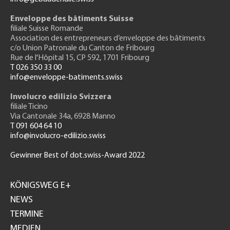
Enveloppe des bâtiments Suisse
filiale Suisse Romande
Association des entrepreneurs
d’enveloppe des bâtiments
c/o Union Patronale du Canton de Fribourg
Rue de l'H
ôpital 15
, CP 592, 1701 Fribourg
T 026 350 33 00
info@enveloppe-batiments.swiss
Involucro edilizio Svizzera
filiale Ticino
Via Cantonale 34a, 6928 Manno
T 091 604 64 10
info@involucro-edilizio.swiss
Gewinner Best of dot.swiss-Award 2022
Footer
GH
KÖNIGSWEG E+
NEWS
TERMINE
MEDIEN