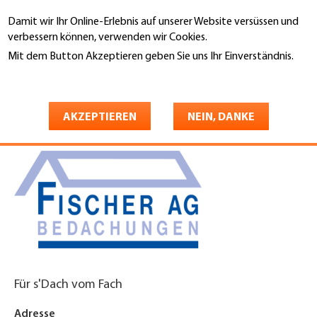
Direkt
Damit wir Ihr Online-Erlebnis auf unserer Website versüssen und
zum
Suche
verbessern können, verwenden wir Cookies.
Inhalt
Mit dem Button Akzeptieren geben Sie uns Ihr Einverständnis.
You
Weitere Informationen
Startseite
are
Fischer AG
here
AKZEPTIEREN
NEIN, DANKE
Für s'Dach vom Fach
Adresse