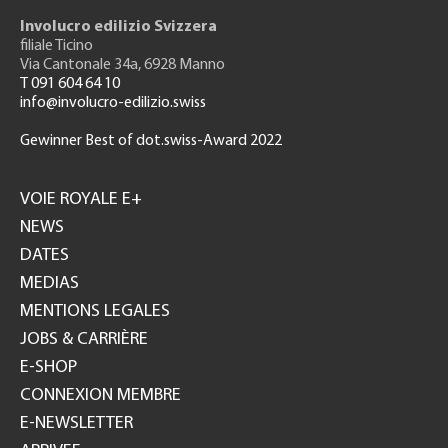
Involucro edilizio Svizzera
filiale Ticino
Via Cantonale 34a, 6928 Manno
T 091 604 64 10
info@involucro-edilizio.swiss
Gewinner Best of dot.swiss-Award 2022
Footer
GH
VOIE ROYALE E+
NEWS
DATES
MEDIAS
MENTIONS LEGALES
JOBS & CARRIÈRE
E-SHOP
CONNEXION MEMBRE
E-NEWSLETTER