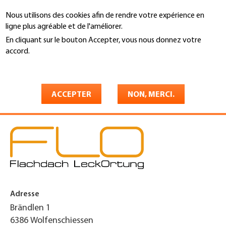
Aller
Nous utilisons des cookies afin de rendre votre expérience en
au
Recherche
ligne plus agréable et de l'améliorer.
contenu
principal
En cliquant sur le bouton Accepter, vous nous donnez votre
You
accord.
Accueil
are
En savoir plus
FLO Flachdach LeckOrtung
here
GmbH
ACCEPTER
NON, MERCI.
Adresse
Brändlen 1
6386
Wolfenschiessen