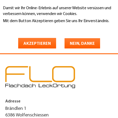
Direkt
Damit wir Ihr Online-Erlebnis auf unserer Website versüssen und
zum
Suche
verbessern können, verwenden wir Cookies.
Inhalt
Mit dem Button Akzeptieren geben Sie uns Ihr Einverständnis.
You
Weitere Informationen
Startseite
are
FLO Flachdach LeckOrtung
here
AKZEPTIEREN
NEIN, DANKE
GmbH
Adresse
Brändlen 1
6386
Wolfenschiessen