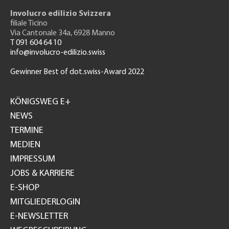
Involucro edilizio Svizzera
filiale Ticino
Via Cantonale 34a, 6928 Manno
T 091 604 64 10
info@involucro-edilizio.swiss
Gewinner Best of dot.swiss-Award 2022
Footer
GH
KÖNIGSWEG E+
NEWS
TERMINE
MEDIEN
IMPRESSUM
JOBS & KARRIERE
E-SHOP
MITGLIEDERLOGIN
E-NEWSLETTER