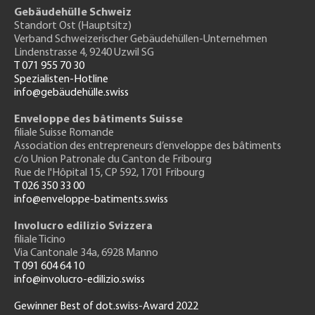
Gebäudehülle Schweiz
Standort Ost (Hauptsitz)
Verband Schweizerischer Gebäudehüllen-Unternehmen
Lindenstrasse 4, 9240 Uzwil SG
T 071 955 70 30
Spezialisten-Hotline
info@gebäudehülle.swiss
Enveloppe des bâtiments Suisse
filiale Suisse Romande
Association des entrepreneurs
d’enveloppe des bâtiments
c/o Union Patronale du Canton de Fribourg
Rue de l'H
ôpital 15
, CP 592, 1701 Fribourg
T 026 350 33 00
info@enveloppe-batiments.swiss
Involucro edilizio Svizzera
filiale Ticino
Via Cantonale 34a, 6928 Manno
T 091 604 64 10
info@involucro-edilizio.swiss
Gewinner Best of dot.swiss-Award 2022