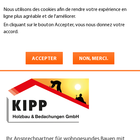
Aller
Nous utilisons des cookies afin de rendre votre expérience en
au
Recherche
ligne plus agréable et de l'améliorer.
contenu
principal
En cliquant sur le bouton Accepter, vous nous donnez votre
You
accord.
Accueil
are
En savoir plus
Kipp Holzbau & Bedachungen
here
GmbH
ACCEPTER
NON, MERCI.
Ihr Ansprechpartner für wohngesundes Bauen mit