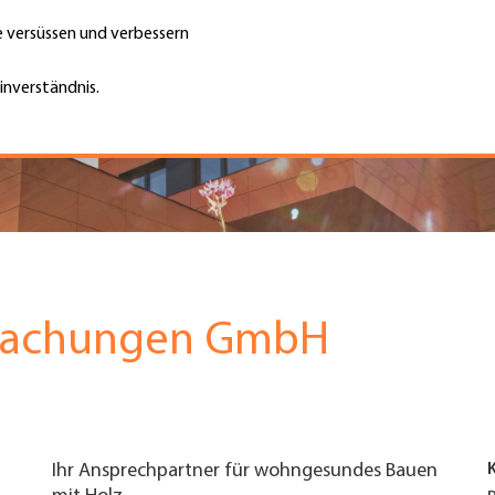
te versüssen und verbessern
Unternehmen finden
Jobs & Kar
Suche
GH
inverständnis.
Top
Menu
edachungen GmbH
Ihr Ansprechpartner für wohngesundes Bauen