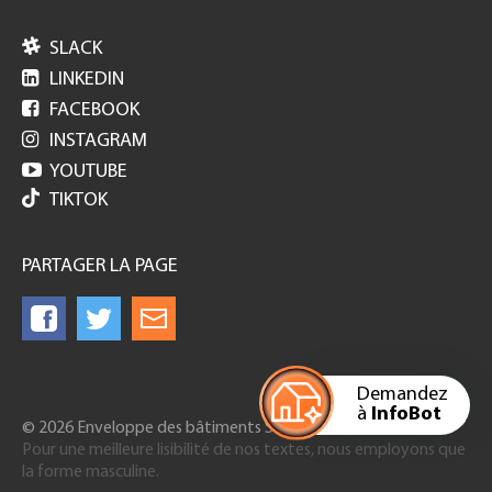

SLACK

LINKEDIN

FACEBOOK

INSTAGRAM

YOUTUBE
TIKTOK
PARTAGER LA PAGE
Demandez
à
InfoBot
© 2026 Enveloppe des bâtiments Suisse
Pour une meilleure lisibilité de nos textes, nous employons que
la forme masculine.