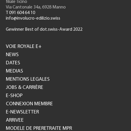
filiale Ticino
Via Cantonale 34a, 6928 Manno
T 091 604 64 10
info@involucro-edilizio.swiss
Gewinner Best of dot.swiss-Award 2022
Footer
GH
VOIE ROYALE E+
NEWS
DATES
MEDIAS
MENTIONS LEGALES
JOBS & CARRIÈRE
E-SHOP
CONNEXION MEMBRE
E-NEWSLETTER
ARRIVEE
MODELE DE PRERETRAITE MPR