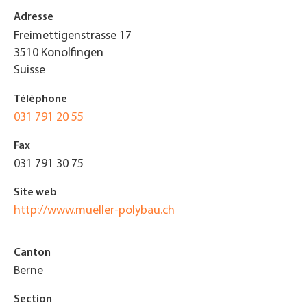
Adresse
Freimettigenstrasse 17
3510
Konolfingen
Suisse
Télèphone
031 791 20 55
Fax
031 791 30 75
Site web
http://www.mueller-polybau.ch
Canton
Berne
Section