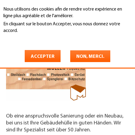
Aller
Nous utilisons des cookies afin de rendre votre expérience en
au
Recherche
ligne plus agréable et de l'améliorer.
contenu
principal
En cliquant sur le bouton Accepter, vous nous donnez votre
You
accord.
Accueil
are
En savoir plus
Müller Polybau AG
here
ACCEPTER
NON, MERCI.
Ob eine anspruchsvolle Sanierung oder ein Neubau,
bei uns ist Ihre Gebäudehülle in guten Händen. Wir
sind Ihr Spezialist seit über 50 Jahren.