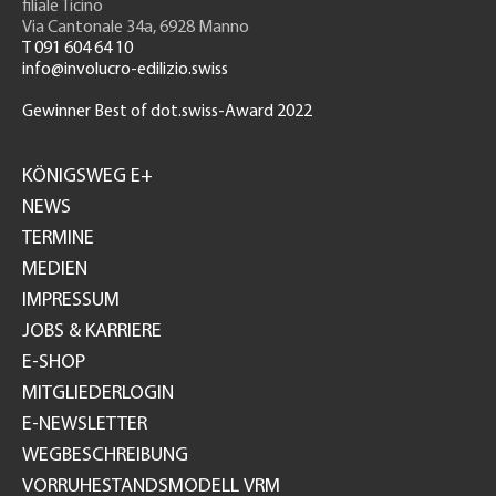
filiale Ticino
Via Cantonale 34a, 6928 Manno
T 091 604 64 10
info@involucro-edilizio.swiss
Gewinner Best of dot.swiss-Award 2022
Footer
GH
KÖNIGSWEG E+
NEWS
TERMINE
MEDIEN
IMPRESSUM
JOBS & KARRIERE
E-SHOP
MITGLIEDERLOGIN
E-NEWSLETTER
WEGBESCHREIBUNG
VORRUHESTANDSMODELL VRM