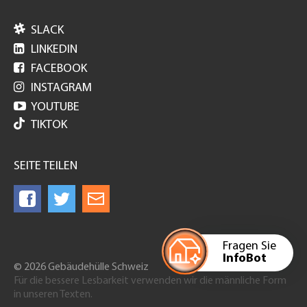

SLACK

LINKEDIN

FACEBOOK

INSTAGRAM

YOUTUBE
TIKTOK
SEITE TEILEN
Fragen Sie
InfoBot
© 2026 Gebäudehülle Schweiz
Für die bessere Lesbarkeit verwenden wir die männliche Form
in unseren Texten.