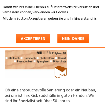
Direkt
Damit wir Ihr Online-Erlebnis auf unserer Website versüssen und
zum
Suche
verbessern können, verwenden wir Cookies.
Inhalt
Mit dem Button Akzeptieren geben Sie uns Ihr Einverständnis.
You
Weitere Informationen
Startseite
are
Müller Polybau AG
here
AKZEPTIEREN
NEIN, DANKE
Ob eine anspruchsvolle Sanierung oder ein Neubau,
bei uns ist Ihre Gebäudehülle in guten Händen. Wir
sind Ihr Spezialist seit über 50 Jahren.