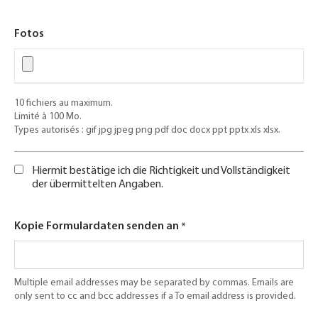
Fotos
10 fichiers au maximum.
Limité à 100 Mo.
Types autorisés : gif jpg jpeg png pdf doc docx ppt pptx xls xlsx.
Hiermit bestätige ich die Richtigkeit und Vollständigkeit
der übermittelten Angaben.
Kopie Formulardaten senden an
Multiple email addresses may be separated by commas. Emails are
only sent to cc and bcc addresses if a To email address is provided.