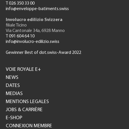
T 026 350 33 00
info@enveloppe-batiments.swiss
Involucro edilizio Svizzera
filiale Ticino
Via Cantonale 34a, 6928 Manno
T 091 604 64 10
info@involucro-edilizio.swiss
Gewinner Best of dot.swiss-Award 2022
Footer
GH
VOIE ROYALE E+
NEWS
DATES
MEDIAS
MENTIONS LEGALES
JOBS & CARRIÈRE
E-SHOP
CONNEXION MEMBRE