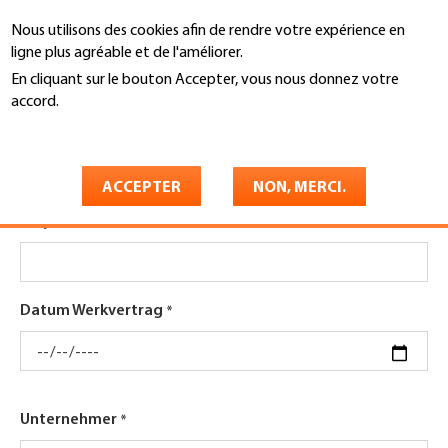
Aller
Nous utilisons des cookies afin de rendre votre expérience en
au
Recherche
ligne plus agréable et de l'améliorer.
contenu
principal
En cliquant sur le bouton Accepter, vous nous donnez votre
You
accord.
Accueil
are
En savoir plus
Nutzungsvereinbarung
here
ACCEPTER
NON, MERCI.
Projekt
Datum Werkvertrag
Unternehmer